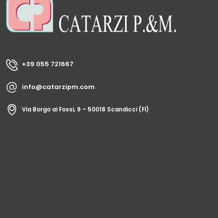
+39 055 721667
info@catarzipm.com
Via Borgo ai Fossi, 9 – 50018 Scandicci (FI)