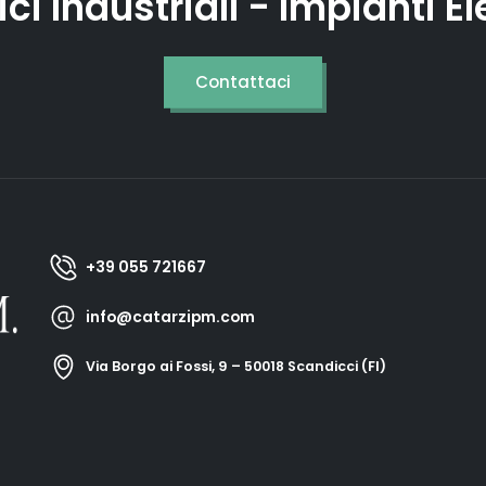
rici Industriali - Impianti Ele
Contattaci
+39 055 721667
info@catarzipm.com
Via Borgo ai Fossi, 9 – 50018 Scandicci (FI)