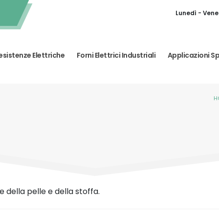
Lunedì - Vener
esistenze Elettriche
Forni Elettrici Industriali
Applicazioni Sp
H
della pelle e della stoffa.